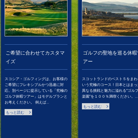
ご希望に合わせてカスタマ
ゴルフの聖地を巡る休暇
イズ
アー
スコシア・ゴルフィングは、お客様の
スコットランドのベスト５をまわ
ご希望にフレキシブルかつ迅速に対
いう究極のコース！日本とはまっ
応。別ページに提示している「究極の
異なる挑戦と魅力に溢れる“ゴル
ゴルフ休暇ツアー」はモデルプランと
楽園”を１００％満喫ください。...
お考えください。 例えば...
もっと読む
もっと読む