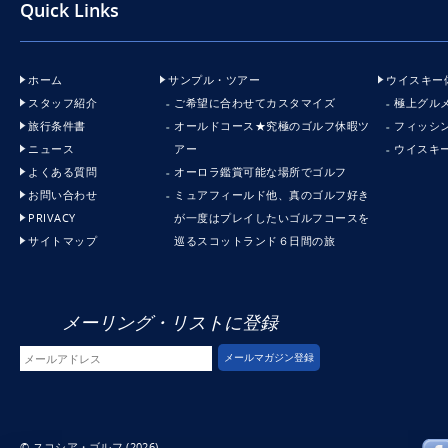
Quick Links
ホーム
サンプル・ツアー
ウイスキー
スタッフ紹介
ご希望に合わせてカスタマイズ
極上グル
旅行条件書
オールドコース★究極のゴルフ休暇ツ
フィッシ
ニュース
アー
ウイスキ
よくある質問
オーロラ鑑賞可能な場所でゴルフ
お問い合わせ
ミュアフィールド他、真のゴルフ好き
PRIVACY
が一度はプレイしたいゴルフコースを
サイトマップ
巡るスコットランド６日間の旅
メーリング・リストに登録
© スコシア・ゴルフ (2026)