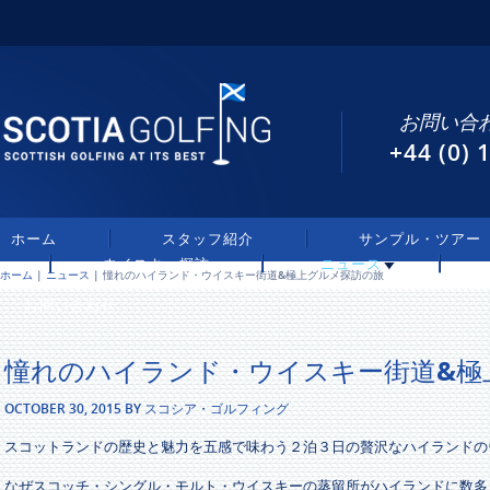
お問い合わ
+44 (0)
ホーム
スタッフ紹介
サンプル・ツアー
ウイスキー探訪
ニュース
ホーム
|
ニュース
| 憧れのハイランド・ウイスキー街道&極上グルメ探訪の旅
お問い合わせ
憧れのハイランド・ウイスキー街道&極
OCTOBER 30, 2015 BY スコシア・ゴルフィング
スコットランドの歴史と魅力を五感で味わう２泊３日の贅沢なハイランドの
なぜスコッチ・シングル・モルト・ウイスキーの蒸留所がハイランドに数多