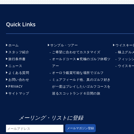
Quick Links
ホーム
サンプル・ツアー
ウイスキー
スタッフ紹介
ご希望に合わせてカスタマイズ
極上グル
旅行条件書
オールドコース★究極のゴルフ休暇ツ
フィッシ
ニュース
アー
ウイスキ
よくある質問
オーロラ鑑賞可能な場所でゴルフ
お問い合わせ
ミュアフィールド他、真のゴルフ好き
PRIVACY
が一度はプレイしたいゴルフコースを
サイトマップ
巡るスコットランド６日間の旅
メーリング・リストに登録