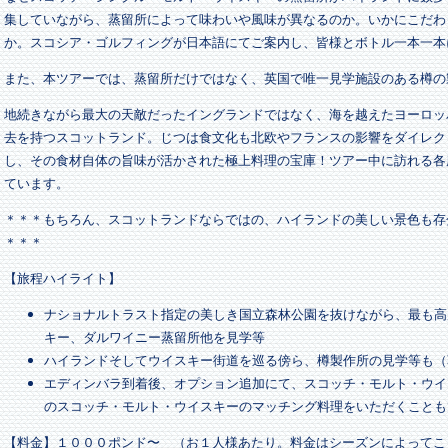
集していながら、蒸留所によって味わいや風味が異なるのか。いかにこだわ
か。スコシア・ゴルフィングが日本語にてご案内し、皆様とボトル一本一本
また、本ツアーでは、蒸留所だけではなく、英国で唯一見学施設のある樽の
地続きながら最大の天敵だったイングランドではなく、海を越えたヨーロッ
去を持つスコットランド。じつは食文化も北欧やフランスの影響をダイレク
し、その食材自体の旨味が活かされた極上料理の宝庫！ツアー中に訪れる各
ています。
＊＊＊もちろん、スコットランドならではの、ハイランドの美しい景色も存
＊＊＊
【旅程ハイライト】
ナショナルトラスト指定の美しき国立森林公園を抜けながら、最も高
キー、ダルワイニー蒸留所他を見学等
ハイランドそしてウイスキー街道を巡る傍ら、樽製作所の見学等も（
エディンバラ到着後、オプション追加にて、スコッチ・モルト・ウイ
のスコッチ・モルト・ウイスキーのマッチング料理をいただくことも
【料金】１０００ポンド〜 （お１人様あたり。料金はシーズンによってこ