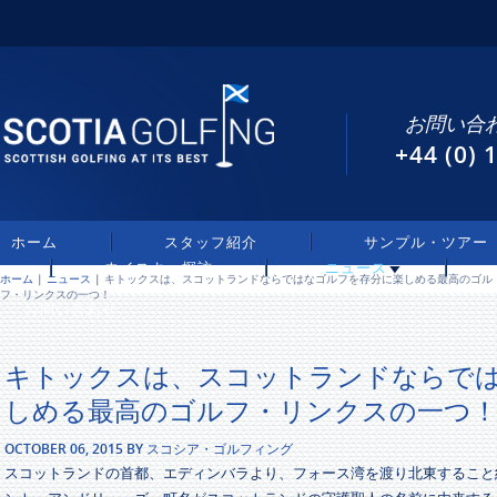
お問い合わ
+44 (0)
ホーム
スタッフ紹介
サンプル・ツアー
ウイスキー探訪
ニュース
ホーム
|
ニュース
| キトックスは、スコットランドならではなゴルフを存分に楽しめる最高のゴル
フ・リンクスの一つ！
お問い合わせ
キトックスは、スコットランドならで
しめる最高のゴルフ・リンクスの一つ
OCTOBER 06, 2015 BY スコシア・ゴルフィング
スコットランドの首都、エディンバラより、フォース湾を渡り北東すること