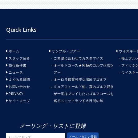
Quick Links
ホーム
サンプル・ツアー
ウイスキー
スタッフ紹介
ご希望に合わせてカスタマイズ
極上グル
旅行条件書
オールドコース★究極のゴルフ休暇ツ
フィッシ
ニュース
アー
ウイスキ
よくある質問
オーロラ鑑賞可能な場所でゴルフ
お問い合わせ
ミュアフィールド他、真のゴルフ好き
PRIVACY
が一度はプレイしたいゴルフコースを
サイトマップ
巡るスコットランド６日間の旅
メーリング・リストに登録