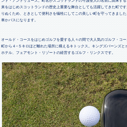
ント・アンドリューズ。町名がスコットランドの守護聖人の名前に由来する
来をはじめスコットランドの歴史上重要な舞台としても活躍してきた町です
りぬくため、ときとして便利さを犠牲にしてこの美しい町を守ってきました
車かバスになります。
オールド・コースをはじめゴルフを愛する人々の間で大人気のゴルフ・コー
町から４−５キロほど離れた場所に構えるキトックス。キングズバーンズと
ホテル、フェアモント・リゾートの経営するゴルフ・リンクスです。